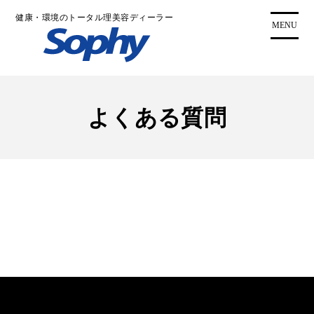
コ
健康・環境のトータル理美容ディーラー
ン
MENU
テ
ン
ツ
に
ス
よくある質問
キ
ッ
プ