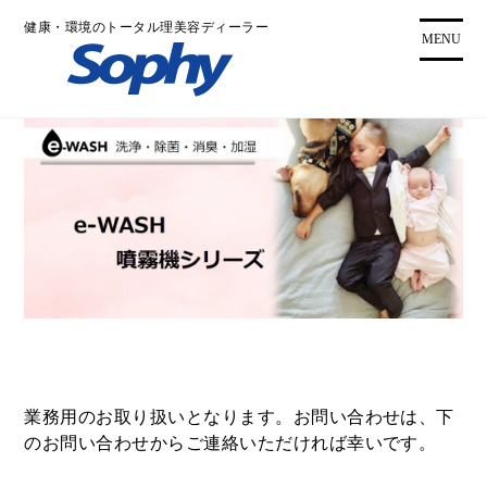
コ
健康・環境のトータル理美容ディーラー
ン
MENU
テ
ン
ツ
に
ス
キ
ッ
プ
業務用のお取り扱いとなります。お問い合わせは、下
のお問い合わせからご連絡いただければ幸いです。